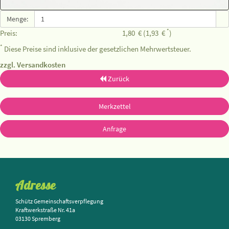
Menge:
*
Preis:
1,80
€
(1,93
€
)
*
Diese Preise sind inklusive der gesetzlichen Mehrwertsteuer.
zzgl. Versandkosten
Zurück
Merkzettel
Anfrage
Adresse
Schütz Gemeinschaftsverpflegung
Kraftwerkstraße Nr. 41a
03130 Spremberg