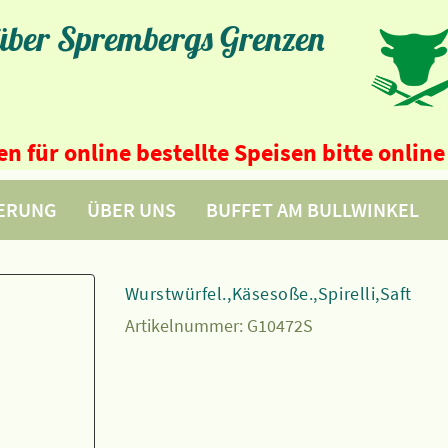
 über Sprembergs Grenzen
n für online bestellte Speisen bitte onli
FERUNG
ÜBER UNS
BUFFET AM BULLWINKEL
Wurstwürfel.,Käsesoße.,Spirelli,Saft
Artikelnummer:
G10472S