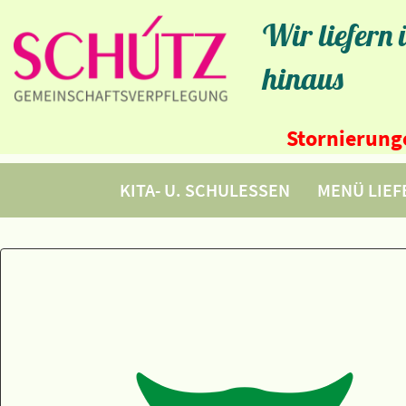
Wir liefern
hinaus
Stornierunge
KITA- U. SCHULESSEN
MENÜ LIE