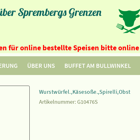
 über Sprembergs Grenzen
n für online bestellte Speisen bitte onli
FERUNG
ÜBER UNS
BUFFET AM BULLWINKEL
Wurstwürfel.,Käsesoße.,Spirelli,Obst
Artikelnummer:
G10476S