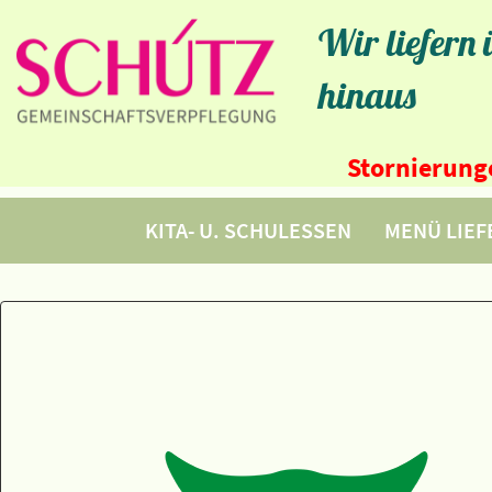
Wir liefern
hinaus
Stornierunge
KITA- U. SCHULESSEN
MENÜ LIE