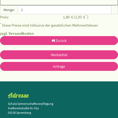
Menge:
*
Preis:
1,80
€
(1,93
€
)
*
Diese Preise sind inklusive der gesetzlichen Mehrwertsteuer.
zzgl. Versandkosten
Zurück
Merkzettel
Anfrage
Adresse
Schütz Gemeinschaftsverpflegung
Kraftwerkstraße Nr. 41a
03130 Spremberg