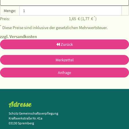
Menge:
*
Preis:
1,65
€
(1,77
€
)
*
Diese Preise sind inklusive der gesetzlichen Mehrwertsteuer.
zzgl. Versandkosten
Zurück
Merkzettel
Anfrage
Adresse
Schütz Gemeinschaftsverpflegung
Kraftwerkstraße Nr. 41a
03130 Spremberg