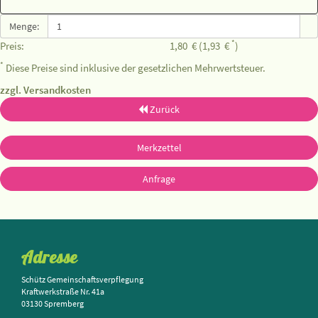
Menge:
*
Preis:
1,80
€
(1,93
€
)
*
Diese Preise sind inklusive der gesetzlichen Mehrwertsteuer.
zzgl. Versandkosten
Zurück
Merkzettel
Anfrage
Adresse
Schütz Gemeinschaftsverpflegung
Kraftwerkstraße Nr. 41a
03130 Spremberg