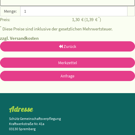
Menge:
*
Preis:
1,30
€
(1,39
€
)
*
Diese Preise sind inklusive der gesetzlichen Mehrwertsteuer.
zzgl. Versandkosten
Zurück
Merkzettel
Anfrage
Adresse
Schütz Gemeinschaftsverpflegung
Kraftwerkstraße Nr. 41a
03130 Spremberg