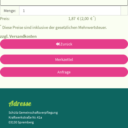
Menge:
*
Preis:
1,87
€
(2,00
€
)
*
Diese Preise sind inklusive der gesetzlichen Mehrwertsteuer.
zzgl. Versandkosten
Zurück
Merkzettel
Anfrage
Adresse
Schütz Gemeinschaftsverpflegung
Kraftwerkstraße Nr. 41a
03130 Spremberg