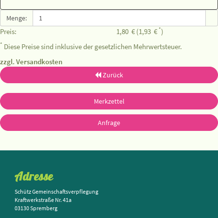
Menge:
*
Preis:
1,80
€
(1,93
€
)
*
Diese Preise sind inklusive der gesetzlichen Mehrwertsteuer.
zzgl. Versandkosten
Zurück
Merkzettel
Anfrage
Adresse
Schütz Gemeinschaftsverpflegung
Kraftwerkstraße Nr. 41a
03130 Spremberg