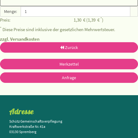
Menge:
*
Preis:
1,30
€
(1,39
€
)
*
Diese Preise sind inklusive der gesetzlichen Mehrwertsteuer.
zzgl. Versandkosten
Zurück
Merkzettel
Anfrage
Adresse
Schütz Gemeinschaftsverpflegung
Kraftwerkstraße Nr. 41a
03130 Spremberg