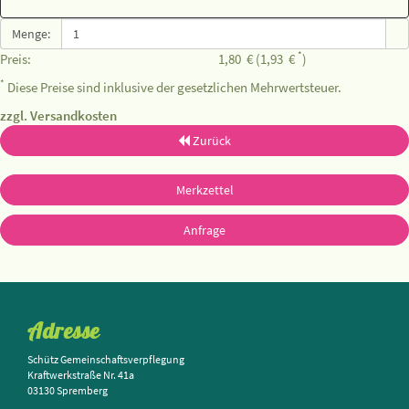
Menge:
*
Preis:
1,80
€
(1,93
€
)
*
Diese Preise sind inklusive der gesetzlichen Mehrwertsteuer.
zzgl. Versandkosten
Zurück
Merkzettel
Anfrage
Adresse
Schütz Gemeinschaftsverpflegung
Kraftwerkstraße Nr. 41a
03130 Spremberg