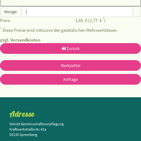
Menge:
*
Preis:
1,65
€
(1,77
€
)
*
Diese Preise sind inklusive der gesetzlichen Mehrwertsteuer.
zzgl. Versandkosten
Zurück
Merkzettel
Anfrage
Adresse
Schütz Gemeinschaftsverpflegung
Kraftwerkstraße Nr. 41a
03130 Spremberg