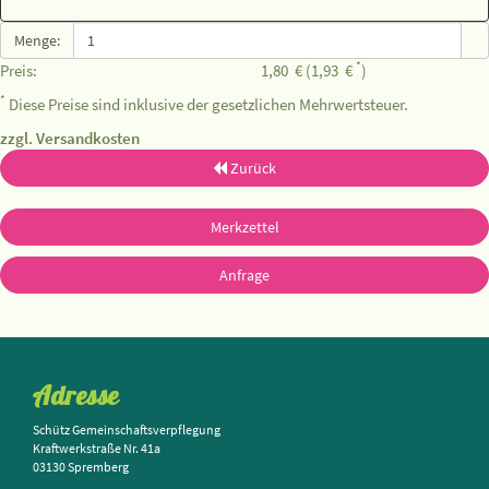
Menge:
*
Preis:
1,80
€
(1,93
€
)
*
Diese Preise sind inklusive der gesetzlichen Mehrwertsteuer.
zzgl. Versandkosten
Zurück
Merkzettel
Anfrage
Adresse
Schütz Gemeinschaftsverpflegung
Kraftwerkstraße Nr. 41a
03130 Spremberg