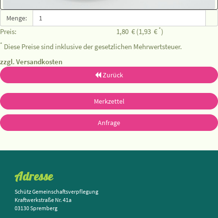
Menge:
*
Preis:
1,80
€
(1,93
€
)
*
Diese Preise sind inklusive der gesetzlichen Mehrwertsteuer.
zzgl. Versandkosten
Zurück
Merkzettel
Anfrage
Adresse
Schütz Gemeinschaftsverpflegung
Kraftwerkstraße Nr. 41a
03130 Spremberg