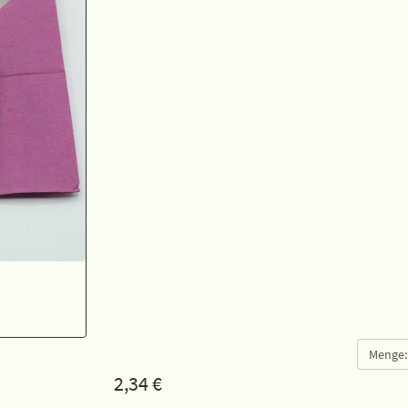
Menge:
2,34
€