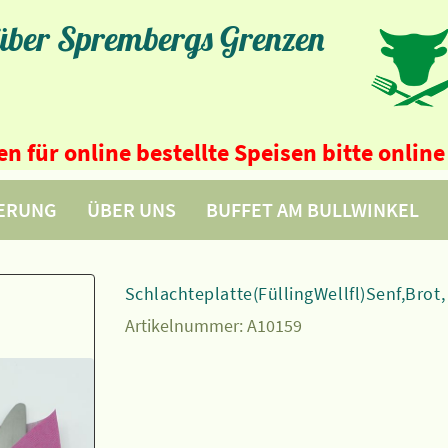
 über Sprembergs Grenzen
n für online bestellte Speisen bitte onli
FERUNG
ÜBER UNS
BUFFET AM BULLWINKEL
Schlachteplatte(FüllingWellfl)Senf,Brot
Artikelnummer:
A10159