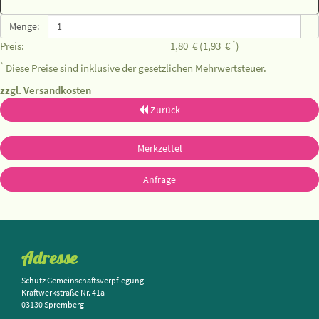
Menge:
*
Preis:
1,80
€
(1,93
€
)
*
Diese Preise sind inklusive der gesetzlichen Mehrwertsteuer.
zzgl. Versandkosten
Zurück
Merkzettel
Anfrage
Adresse
Schütz Gemeinschaftsverpflegung
Kraftwerkstraße Nr. 41a
03130 Spremberg