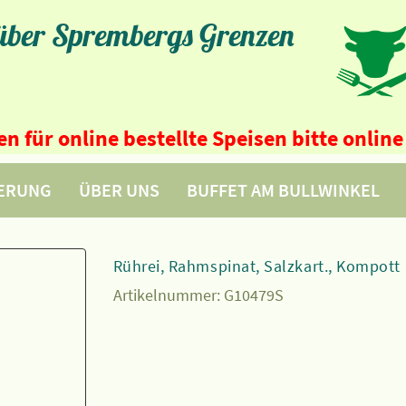
 über Sprembergs Grenzen
n für online bestellte Speisen bitte onli
FERUNG
ÜBER UNS
BUFFET AM BULLWINKEL
Rührei, Rahmspinat, Salzkart., Kompott
Artikelnummer:
G10479S