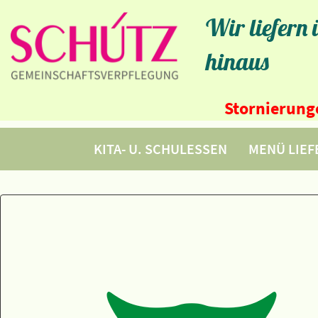
Wir liefern
hinaus
Stornierunge
KITA- U. SCHULESSEN
MENÜ LIE