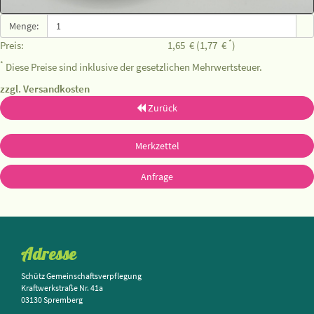
Menge:
*
Preis:
1,65
€
(1,77
€
)
*
Diese Preise sind inklusive der gesetzlichen Mehrwertsteuer.
zzgl. Versandkosten
Zurück
Merkzettel
Anfrage
Adresse
Schütz Gemeinschaftsverpflegung
Kraftwerkstraße Nr. 41a
03130 Spremberg