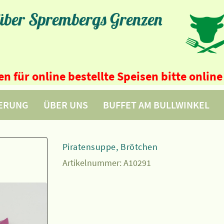
 über Sprembergs Grenzen
n für online bestellte Speisen bitte onli
FERUNG
ÜBER UNS
BUFFET AM BULLWINKEL
Piratensuppe, Brötchen
Artikelnummer:
A10291