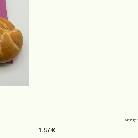
Menge:
1,87
€