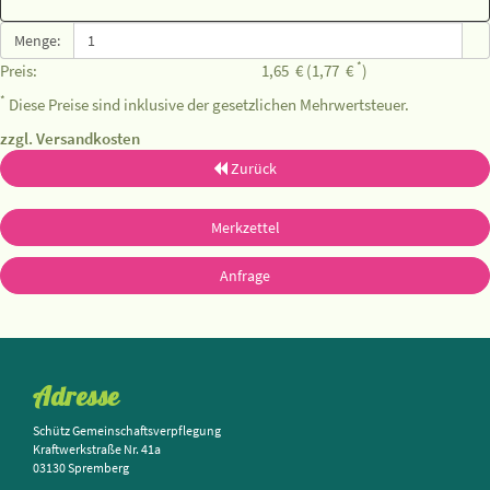
Menge:
*
Preis:
1,65
€
(1,77
€
)
*
Diese Preise sind inklusive der gesetzlichen Mehrwertsteuer.
zzgl. Versandkosten
Zurück
Merkzettel
Anfrage
Adresse
Schütz Gemeinschaftsverpflegung
Kraftwerkstraße Nr. 41a
03130 Spremberg