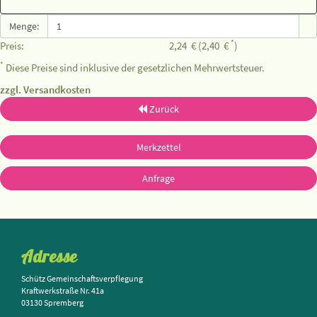
Menge:
*
Preis:
2,24
€
(2,40
€
)
*
Diese Preise sind inklusive der gesetzlichen Mehrwertsteuer.
zzgl. Versandkosten
Zurück
Merkzettel
Anfrage
Adresse
Schütz Gemeinschaftsverpflegung
Kraftwerkstraße Nr. 41a
03130 Spremberg