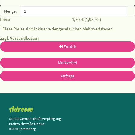
Menge:
*
Preis:
1,80
€
(1,93
€
)
*
Diese Preise sind inklusive der gesetzlichen Mehrwertsteuer.
zzgl. Versandkosten
Zurück
Merkzettel
Anfrage
Adresse
Schütz Gemeinschaftsverpflegung
Kraftwerkstraße Nr. 41a
03130 Spremberg