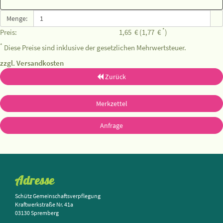
Menge:
*
Preis:
1,65
€
(1,77
€
)
*
Diese Preise sind inklusive der gesetzlichen Mehrwertsteuer.
zzgl. Versandkosten
Zurück
Merkzettel
Anfrage
Adresse
Schütz Gemeinschaftsverpflegung
Kraftwerkstraße Nr. 41a
03130 Spremberg