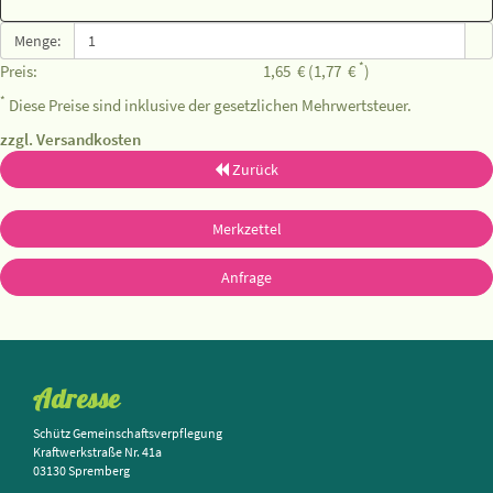
Menge:
*
Preis:
1,65
€
(1,77
€
)
*
Diese Preise sind inklusive der gesetzlichen Mehrwertsteuer.
zzgl. Versandkosten
Zurück
Merkzettel
Anfrage
Adresse
Schütz Gemeinschaftsverpflegung
Kraftwerkstraße Nr. 41a
03130 Spremberg