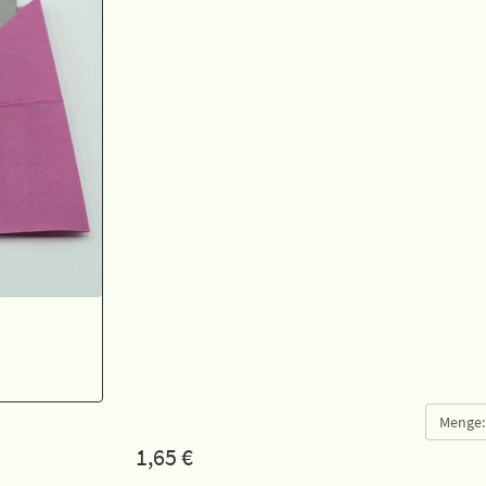
Menge:
1,65
€