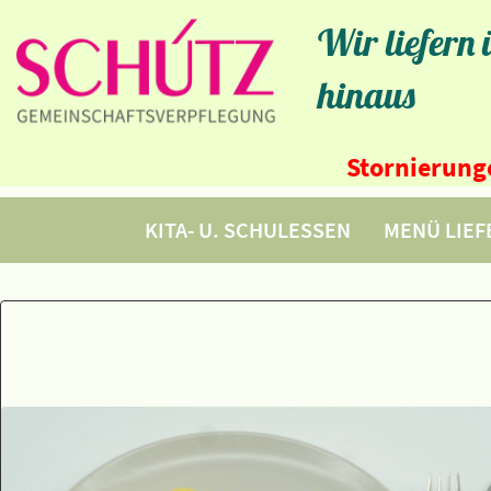
Wir liefern
hinaus
Stornierunge
KITA- U. SCHULESSEN
MENÜ LIE