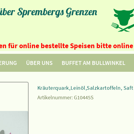
 über Sprembergs Grenzen
n für online bestellte Speisen bitte onli
FERUNG
ÜBER UNS
BUFFET AM BULLWINKEL
Kräuterquark,Leinöl,Salzkartoffeln, Saft
Artikelnummer:
G10445S