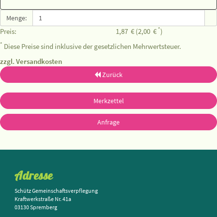
Menge:
*
Preis:
1,87
€
(2,00
€
)
*
Diese Preise sind inklusive der gesetzlichen Mehrwertsteuer.
zzgl. Versandkosten
Zurück
Merkzettel
Anfrage
Adresse
Schütz Gemeinschaftsverpflegung
Kraftwerkstraße Nr. 41a
03130 Spremberg