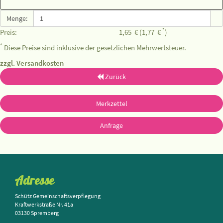
Menge:
*
Preis:
1,65
€
(1,77
€
)
*
Diese Preise sind inklusive der gesetzlichen Mehrwertsteuer.
zzgl. Versandkosten
Zurück
Merkzettel
Anfrage
Adresse
Schütz Gemeinschaftsverpflegung
Kraftwerkstraße Nr. 41a
03130 Spremberg