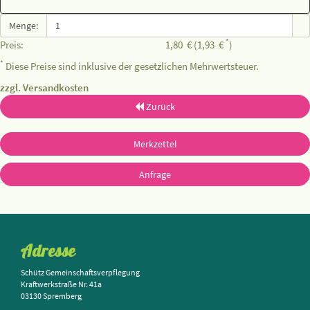
Menge:
*
Preis:
1,80
€
(1,93
€
)
*
Diese Preise sind inklusive der gesetzlichen Mehrwertsteuer.
zzgl. Versandkosten
Zurück
Merkzettel
Anfrage
Adresse
Schütz Gemeinschaftsverpflegung
Kraftwerkstraße Nr. 41a
03130 Spremberg