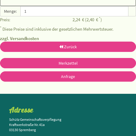
Menge:
*
Preis:
2,24
€
(2,40
€
)
*
Diese Preise sind inklusive der gesetzlichen Mehrwertsteuer.
zzgl. Versandkosten
Zurück
Merkzettel
Anfrage
Adresse
Schütz Gemeinschaftsverpflegung
Kraftwerkstraße Nr. 41a
03130 Spremberg