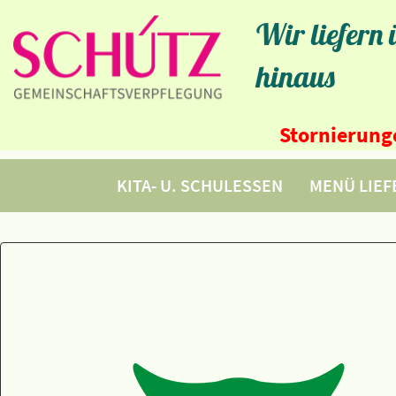
Wir liefern
hinaus
Stornierunge
KITA- U. SCHULESSEN
MENÜ LIE