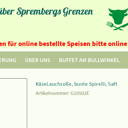
 über Sprembergs Grenzen
n für online bestellte Speisen bitte onli
FERUNG
ÜBER UNS
BUFFET AM BULLWINKEL
KäseLauchsoße, bunte Spirelli, Saft
Artikelnummer:
G10502E