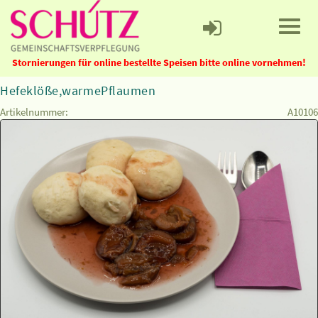
Stornierungen für online bestellte Speisen bitte online vornehmen!
Hefeklöße,warmePflaumen
Artikelnummer:
A10106