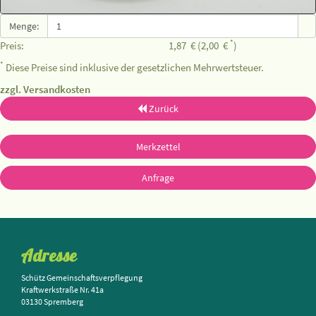
Menge:
*
Preis:
1,87
€
(2,00
€
)
*
Diese Preise sind inklusive der gesetzlichen Mehrwertsteuer.
zzgl. Versandkosten
Zurück
Merkzettel
Anfrage
Adresse
Schütz Gemeinschaftsverpflegung
Kraftwerkstraße Nr. 41a
03130 Spremberg