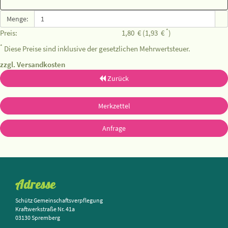
Menge:
*
Preis:
1,80
€
(1,93
€
)
*
Diese Preise sind inklusive der gesetzlichen Mehrwertsteuer.
zzgl. Versandkosten
Zurück
Merkzettel
Anfrage
Adresse
Schütz Gemeinschaftsverpflegung
Kraftwerkstraße Nr. 41a
03130 Spremberg