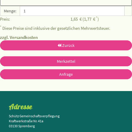
Menge:
*
Preis:
1,65
€
(1,77
€
)
*
Diese Preise sind inklusive der gesetzlichen Mehrwertsteuer.
zzgl. Versandkosten
Zurück
Merkzettel
Anfrage
Adresse
Schütz Gemeinschaftsverpflegung
Kraftwerkstraße Nr. 41a
03130 Spremberg