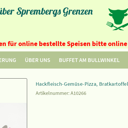
 über Sprembergs Grenzen
n für online bestellte Speisen bitte onli
FERUNG
ÜBER UNS
BUFFET AM BULLWINKEL
Hackfleisch-Gemüse-Pizza, Bratkartoffe
Artikelnummer:
A10266