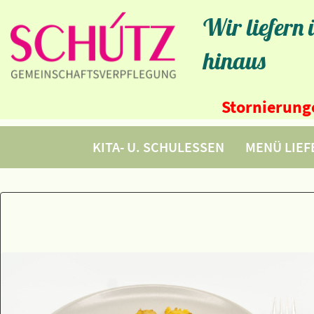
Wir liefern
hinaus
Stornierunge
KITA- U. SCHULESSEN
MENÜ LIE