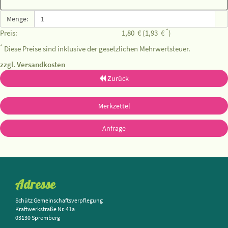
Menge:
*
Preis:
1,80
€
(1,93
€
)
*
Diese Preise sind inklusive der gesetzlichen Mehrwertsteuer.
zzgl. Versandkosten
Zurück
Merkzettel
Anfrage
Adresse
Schütz Gemeinschaftsverpflegung
Kraftwerkstraße Nr. 41a
03130 Spremberg