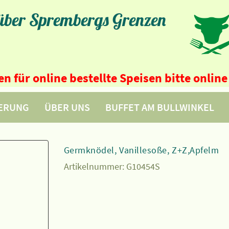
 über Sprembergs Grenzen
n für online bestellte Speisen bitte onli
FERUNG
ÜBER UNS
BUFFET AM BULLWINKEL
Germknödel, Vanillesoße, Z+Z,Apfelm
Artikelnummer:
G10454S