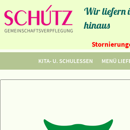
Wir liefern
hinaus
Stornierunge
KITA- U. SCHULESSEN
MENÜ LIE