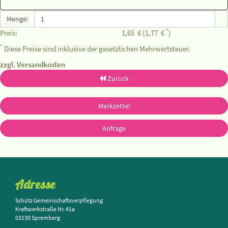
Menge:
*
Preis:
1,65
€
(1,77
€
)
*
Diese Preise sind inklusive der gesetzlichen Mehrwertsteuer.
zzgl. Versandkosten
Zurück
Merkzettel
Anfrage
Adresse
Schütz Gemeinschaftsverpflegung
Kraftwerkstraße Nr. 41a
03130 Spremberg