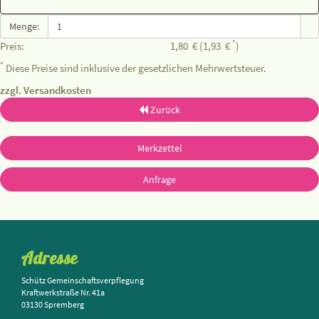
Menge:
*
Preis:
1,80
€
(1,93
€
)
*
Diese Preise sind inklusive der gesetzlichen Mehrwertsteuer.
zzgl. Versandkosten
Zurück
Merkzettel
Anfrage
Adresse
Schütz Gemeinschaftsverpflegung
Kraftwerkstraße Nr. 41a
03130 Spremberg