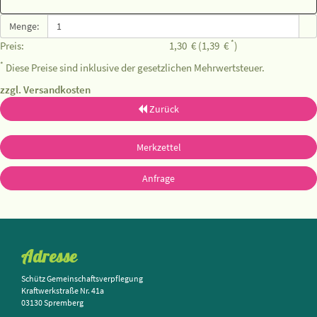
Menge:
*
Preis:
1,30
€
(1,39
€
)
*
Diese Preise sind inklusive der gesetzlichen Mehrwertsteuer.
zzgl. Versandkosten
Zurück
Merkzettel
Anfrage
Adresse
Schütz Gemeinschaftsverpflegung
Kraftwerkstraße Nr. 41a
03130 Spremberg