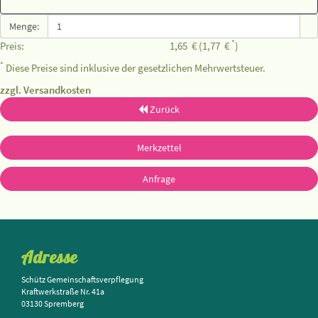
Menge:
*
Preis:
1,65
€
(1,77
€
)
*
Diese Preise sind inklusive der gesetzlichen Mehrwertsteuer.
zzgl. Versandkosten
Zurück
Merkzettel
Anfrage
Adresse
Schütz Gemeinschaftsverpflegung
Kraftwerkstraße Nr. 41a
03130 Spremberg