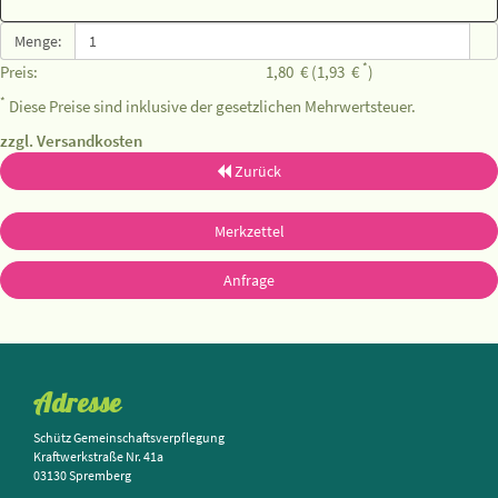
Menge:
*
Preis:
1,80
€
(1,93
€
)
*
Diese Preise sind inklusive der gesetzlichen Mehrwertsteuer.
zzgl. Versandkosten
Zurück
Merkzettel
Anfrage
Adresse
Schütz Gemeinschaftsverpflegung
Kraftwerkstraße Nr. 41a
03130 Spremberg