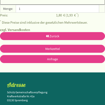
Menge:
*
Preis:
1,80
€
(1,93
€
)
*
Diese Preise sind inklusive der gesetzlichen Mehrwertsteuer.
zzgl. Versandkosten
Zurück
Merkzettel
Anfrage
Adresse
Schütz Gemeinschaftsverpflegung
Kraftwerkstraße Nr. 41a
03130 Spremberg