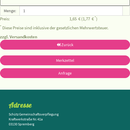
Menge:
*
Preis:
1,65
€
(1,77
€
)
*
Diese Preise sind inklusive der gesetzlichen Mehrwertsteuer.
zzgl. Versandkosten
Zurück
Merkzettel
Anfrage
Adresse
Schütz Gemeinschaftsverpflegung
Kraftwerkstraße Nr. 41a
03130 Spremberg