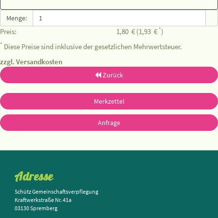
Menge:
*
Preis:
1,80
€
(1,93
€
)
*
Diese Preise sind inklusive der gesetzlichen Mehrwertsteuer.
zzgl. Versandkosten
Zurück
Merkzettel
Anfrage
Adresse
Schütz Gemeinschaftsverpflegung
Kraftwerkstraße Nr. 41a
03130 Spremberg