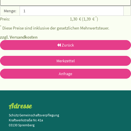
Menge:
*
Preis:
1,30
€
(1,39
€
)
*
Diese Preise sind inklusive der gesetzlichen Mehrwertsteuer.
zzgl. Versandkosten
Zurück
Merkzettel
Anfrage
Adresse
Schütz Gemeinschaftsverpflegung
Kraftwerkstraße Nr. 41a
03130 Spremberg