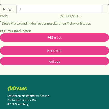
Menge:
*
Preis:
1,80
€
(1,93
€
)
*
Diese Preise sind inklusive der gesetzlichen Mehrwertsteuer.
zzgl. Versandkosten
Zurück
Merkzettel
Anfrage
Adresse
Schütz Gemeinschaftsverpflegung
Kraftwerkstraße Nr. 41a
03130 Spremberg