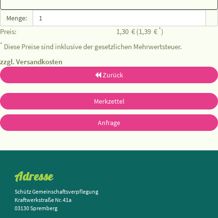
Menge:
*
Preis:
1,30
€
(1,39
€
)
*
Diese Preise sind inklusive der gesetzlichen Mehrwertsteuer.
zzgl. Versandkosten
Zurück
Merkzettel
Anfrage
Adresse
Schütz Gemeinschaftsverpflegung
Kraftwerkstraße Nr. 41a
03130 Spremberg