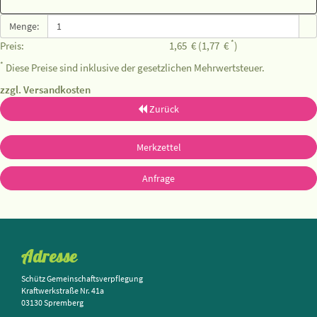
Menge:
*
Preis:
1,65
€
(1,77
€
)
*
Diese Preise sind inklusive der gesetzlichen Mehrwertsteuer.
zzgl. Versandkosten
Zurück
Merkzettel
Anfrage
Adresse
Schütz Gemeinschaftsverpflegung
Kraftwerkstraße Nr. 41a
03130 Spremberg