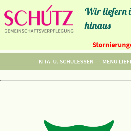
Wir liefern
hinaus
Stornierunge
KITA- U. SCHULESSEN
MENÜ LIE