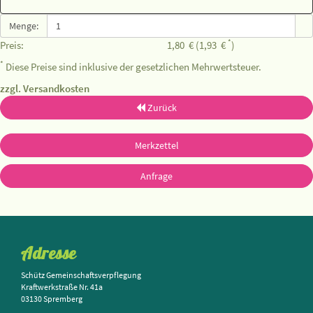
Menge:
*
Preis:
1,80
€
(1,93
€
)
*
Diese Preise sind inklusive der gesetzlichen Mehrwertsteuer.
zzgl. Versandkosten
Zurück
Merkzettel
Anfrage
Adresse
Schütz Gemeinschaftsverpflegung
Kraftwerkstraße Nr. 41a
03130 Spremberg